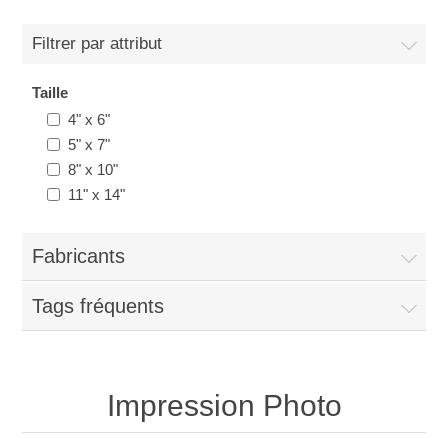
Filtrer par attribut
Taille
4" x 6"
5" x 7"
8" x 10"
11" x 14"
Fabricants
Tags fréquents
Impression Photo