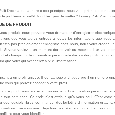
lti-Doc n'a pas adhere a ces principes, nous vous prions de le notifi
 le probleme aussit6t. N'oubliez pas de mettre " Privacy Policy" en obje
UE DE PRODUIT
veau produit, nous pouvons vous demander d'enregistrer electronique
mations que vous aurez entrees a toutes les informations que vous au
s n'etes pas prealablement enregistre chez nous, nous vous creons un p
it. Si vous voulez a un moment donne voir ou mettre a jour vos infor
ofil et changer toute information personnelle dans votre profil. Si vous
aura que vous qui accederez a VOS informations.
crit a un profil unique. II est attribue a chaque profil un numero uni
ue vous qui pouvez acceder a votre profil.
votre profil, vous accordant un numero d'identification personnel, et 
n tout petit code. Ce code n'est attribue qu'a vous seul. C'est votre
 des logiciels libres, commander des bulletins d'information gratuits, 
nformations que vous avez deja fournies. Meme si vous changez d'ordina
tifiant pour vous identifier.