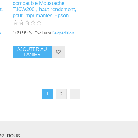
compatible Moustache
t,
T10W200 , haut rendement,
pour imprimantes Epson
109,99 $
n
Excluant
l'expédition
AJOUTER AU
PANIER
1
2
ez-nous