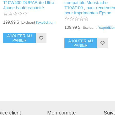
T10W400 DURABrite Ultra
compatible Moustache
Jaune haute capacité
T10W100 , haut rendemen
pour imprimantes Epson
199,99 $
Excluant
l'expédition
109,99 $
Excluant
l'expéditio
AJOUTER AU
PANIER
AJOUTER AU
PANIER
ice client
Mon compte
Suiv